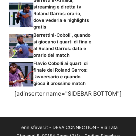
Berrettini-Arnaldi,
streaming e diretta tv
Roland Garros: orario,
dove vederla e highlights
gratis
Berrettini-Cobolli, quando
si giocano i quarti di finale
al Roland Garros: data e
orario dei match
Flavio Cobolli ai quarti di
finale del Roland Garros:
l’avversario e quando
gioca il prossimo match
[adinserter name="SIDEBAR BOTTOM"]
Tennisfever.it - DEVA CONNECTION - Via Tata
Giovanni 8, 00154 Roma (RM) - Codice Fiscale e