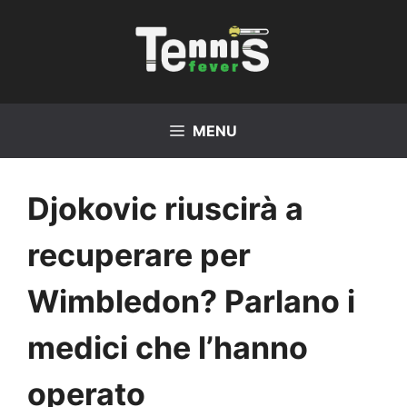
Vai
al
contenuto
MENU
Djokovic riuscirà a
recuperare per
Wimbledon? Parlano i
medici che l’hanno
operato