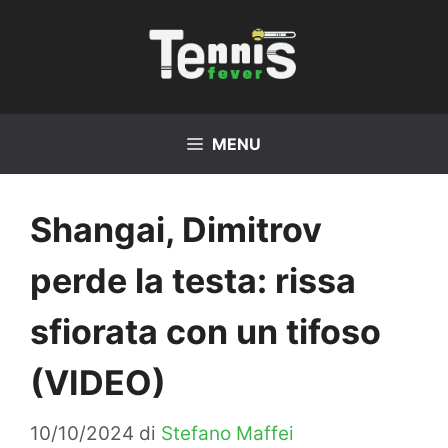
Vai
al
contenuto
MENU
Shangai, Dimitrov
perde la testa: rissa
sfiorata con un tifoso
(VIDEO)
10/10/2024
di
Stefano Maffei