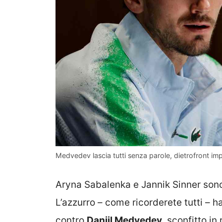
Medvedev lascia tutti senza parole, dietrofront imp
Aryna Sabalenka e Jannik Sinner sono i
L’azzurro – come ricorderete tutti – ha
contro
Daniil Medvedev
, sconfitto in