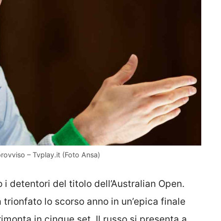
rovviso – Tvplay.it (Foto Ansa)
 detentori del titolo dell’Australian Open.
 trionfato lo scorso anno in un’epica finale
 rimonta in cinque set. Il russo si presenta a