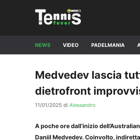
Vai
al
contenuto
NEWS
VIDEO
PADELMANIA
Medvedev lascia tutt
dietrofront improvv
11/01/2025
di
Alessandro
A poche ore dall’inizio dell’Australian
Daniil Medvedev. Coinvolto, indiret