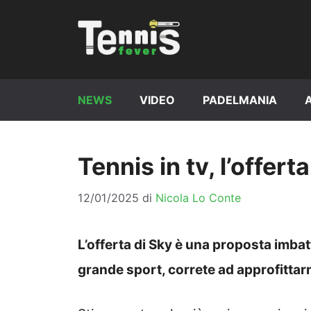
Vai
al
contenuto
NEWS
VIDEO
PADELMANIA
Tennis in tv, l’offert
12/01/2025
di
Nicola Lo Conte
L’offerta di Sky è una proposta imbatti
grande sport, correte ad approfittar