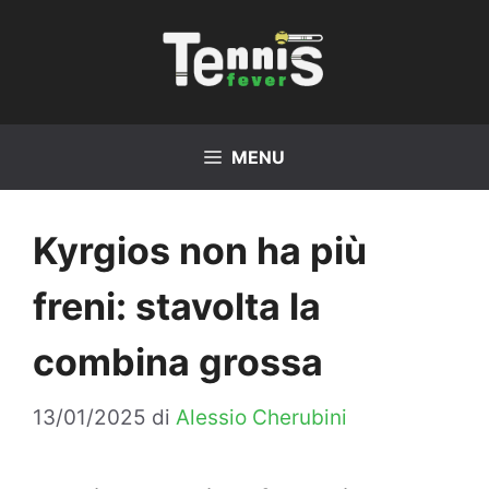
Vai
al
contenuto
MENU
Kyrgios non ha più
freni: stavolta la
combina grossa
13/01/2025
di
Alessio Cherubini