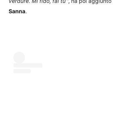
verdure. Mi fido, fai tu’
“, ha poi aggiunto
Sanna
.