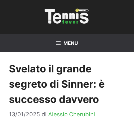
Vai
al
contenuto
MENU
Svelato il grande
segreto di Sinner: è
successo davvero
13/01/2025
di
Alessio Cherubini