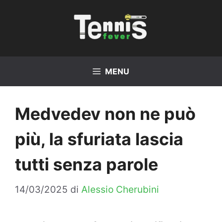
Vai
al
contenuto
MENU
Medvedev non ne può
più, la sfuriata lascia
tutti senza parole
14/03/2025
di
Alessio Cherubini