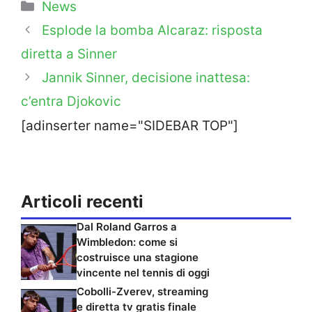
Categorie
News
Esplode la bomba Alcaraz: risposta
diretta a Sinner
Jannik Sinner, decisione inattesa:
c’entra Djokovic
[adinserter name="SIDEBAR TOP"]
Articoli recenti
Dal Roland Garros a
Wimbledon: come si
costruisce una stagione
vincente nel tennis di oggi
Cobolli-Zverev, streaming
e diretta tv gratis finale