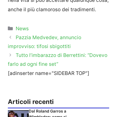
nella vita si può accettare qualunque cosa,
anche il più clamoroso dei tradimenti.
Categorie
News
Pazzia Medvedev, annuncio
improvviso: tifosi sbigottiti
Tutto l’imbarazzo di Berrettini: “Dovevo
farlo ad ogni fine set”
[adinserter name="SIDEBAR TOP"]
Articoli recenti
Dal Roland Garros a
Wimbledon: come si