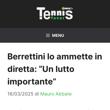
Vai
al
contenuto
MENU
Berrettini lo ammette in
diretta: “Un lutto
importante”
16/03/2025
di
Mauro Abbate