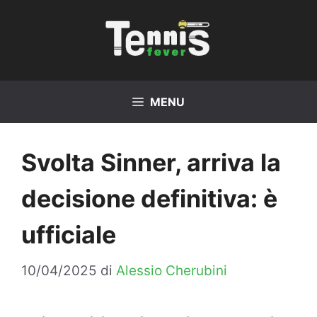
Vai
al
contenuto
MENU
Svolta Sinner, arriva la
decisione definitiva: è
ufficiale
10/04/2025
di
Alessio Cherubini