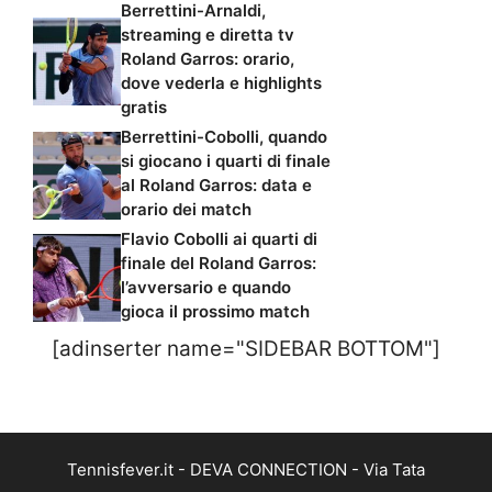
Berrettini-Arnaldi,
streaming e diretta tv
Roland Garros: orario,
dove vederla e highlights
gratis
Berrettini-Cobolli, quando
si giocano i quarti di finale
al Roland Garros: data e
orario dei match
Flavio Cobolli ai quarti di
finale del Roland Garros:
l’avversario e quando
gioca il prossimo match
[adinserter name="SIDEBAR BOTTOM"]
Tennisfever.it - DEVA CONNECTION - Via Tata