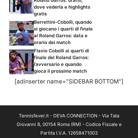
Roland Garros: orario,
dove vederla e highlights
gratis
Berrettini-Cobolli, quando
si giocano i quarti di finale
al Roland Garros: data e
orario dei match
Flavio Cobolli ai quarti di
finale del Roland Garros:
l’avversario e quando
gioca il prossimo match
[adinserter name="SIDEBAR BOTTOM"]
Tennisfever.it - DEVA CONNECTION - Via Tata
Giovanni 8, 00154 Roma (RM) - Codice Fiscale e
Partita I.V.A. 12658471003