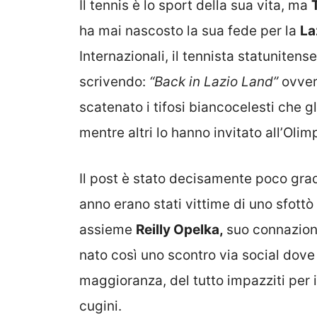
Il tennis è lo sport della sua vita, ma
ha mai nascosto la sua fede per la
La
Internazionali, il tennista statuniten
scrivendo:
“Back in Lazio Land”
ovve
scatenato i tifosi biancocelesti che 
mentre altri lo hanno invitato all’Oli
Il post è stato decisamente poco gradi
anno erano stati vittime di uno sfottò 
assieme
Reilly Opelka,
suo connaziona
nato così uno scontro via social dove 
maggioranza, del tutto impazziti per il
cugini.