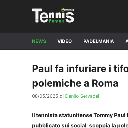
Vai
al
contenuto
NEWS
VIDEO
PADELMANIA
Paul fa infuriare i ti
polemiche a Roma
08/05/2025
di
Danilo Servadei
Il tennista statunitense Tommy Paul f
pubblicato sui social: scoppia la po