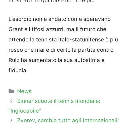
mostrato fin qui forse non lo è più.
L’esordio non è andato come speravano
Grant e i tifosi azzurri, ma il futuro che
attende la tennista italo-statunitense è più
roseo che mai e di certo la partita contro
Ruiz ha aumentato la sua autostima e
fiducia.
Categorie
News
Sinner scuote il tennis mondiale:
“Ingiocabile”
Zverev, cambia tutto agli Internazionali: