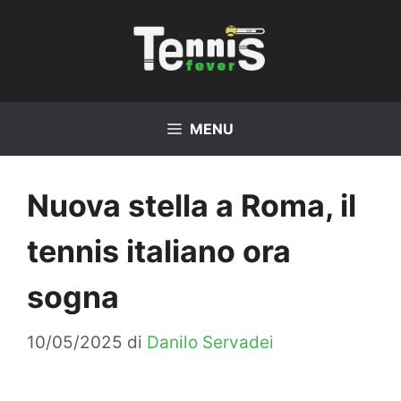
Vai
al
contenuto
MENU
Nuova stella a Roma, il
tennis italiano ora
sogna
10/05/2025
di
Danilo Servadei