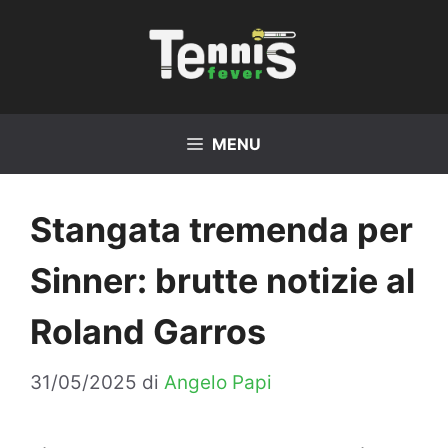
Vai
al
contenuto
MENU
Stangata tremenda per
Sinner: brutte notizie al
Roland Garros
31/05/2025
di
Angelo Papi