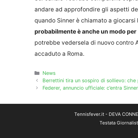
andare ad approfondire gli aspetti del
quando Sinner è chiamato a giocarsi l
probabilmente è anche un modo per m
potrebbe vedersela di nuovo contro 
accaduto a Roma.
Categorie
News
Berrettini tira un sospiro di sollievo: ch
Federer, annuncio ufficiale: c’entra Sinner
Tennisfever.it - DEVA CONNEC
Testata Giornalis