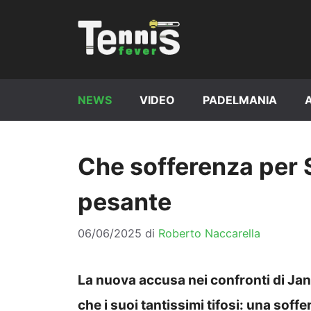
Vai
al
contenuto
NEWS
VIDEO
PADELMANIA
Che sofferenza per S
pesante
06/06/2025
di
Roberto Naccarella
La nuova accusa nei confronti di Jann
che i suoi tantissimi tifosi: una soffe