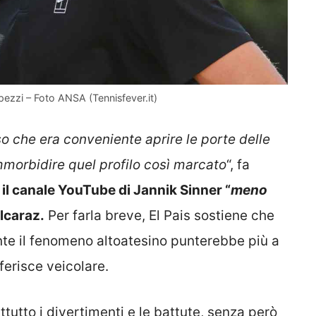
pezzi – Foto ANSA (Tennisfever.it)
so che era conveniente aprire le porte delle
ammorbidire quel profilo così marcato
“, fa
 il canale YouTube di Jannik Sinner “
meno
Alcaraz.
Per farla breve, El Pais sostiene che
te il fenomeno altoatesino punterebbe più a
erisce veicolare.
utto i divertimenti e le battute, senza però