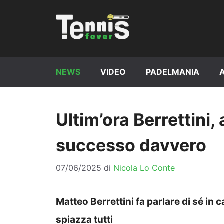
Vai
al
contenuto
NEWS
VIDEO
PADELMANIA
Ultim’ora Berrettin
successo davvero
07/06/2025
di
Nicola Lo Conte
Matteo Berrettini fa parlare di sé in
spiazza tutti