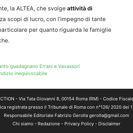
nte, la ALTEA, che svolge
attività di
nza scopi di lucro, con l’impegno di tante
 particolare per quanto riguarda le famiglie
che.
nto guadagnano Errani e Vavassori
 indizio inequivocabile
TION - Via Tata Giovanni 8, 00154 Roma (RM) - Codice Fiscale
tica registrata presso il Tribunale di Roma con n°126/ 2020 del
Responsabile Editoriale Fabrizio Gerolla gerolla@gmail.com
Chi siamo
-
Redazione
-
Privacy Policy
-
Disclaimer