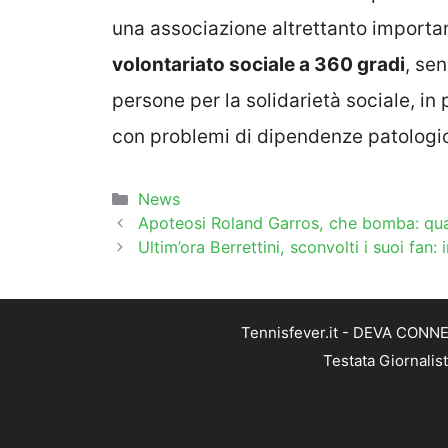
una associazione altrettanto importa
volontariato sociale a 360 gradi
, se
persone per la solidarietà sociale, in
con problemi di dipendenze patologi
Categorie
News
Apoteosi Roland Garros, che bomba: qua
Ultim’ora Berrettini, sconvolti i suoi fan:
Tennisfever.it - DEVA CONNEC
Testata Giornalis