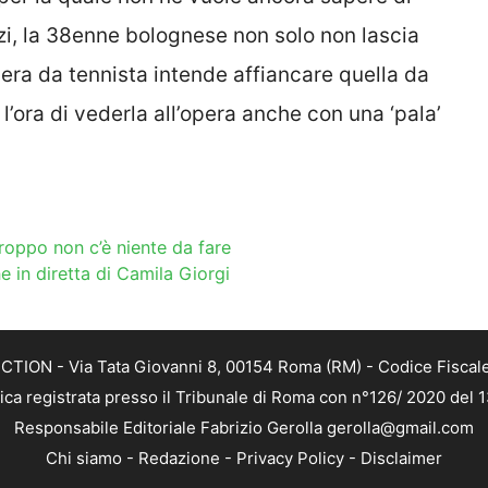
zi, la 38enne bolognese non solo non lascia
era da tennista intende affiancare quella da
 l’ora di vederla all’opera anche con una ‘pala’
roppo non c’è niente da fare
e in diretta di Camila Giorgi
TION - Via Tata Giovanni 8, 00154 Roma (RM) - Codice Fiscale
tica registrata presso il Tribunale di Roma con n°126/ 2020 del
Responsabile Editoriale Fabrizio Gerolla gerolla@gmail.com
Chi siamo
-
Redazione
-
Privacy Policy
-
Disclaimer