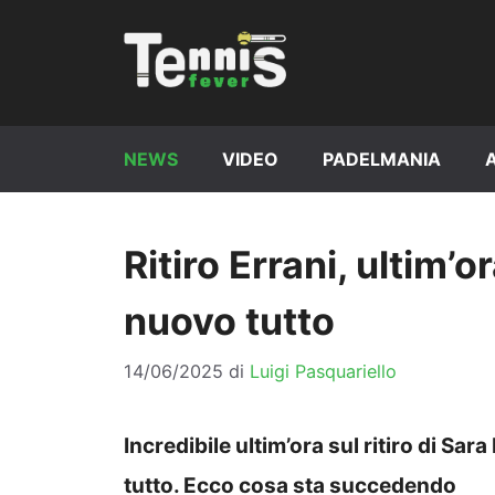
Vai
al
contenuto
NEWS
VIDEO
PADELMANIA
Ritiro Errani, ultim’
nuovo tutto
14/06/2025
di
Luigi Pasquariello
Incredibile ultim’ora sul ritiro di Sa
tutto. Ecco cosa sta succedendo