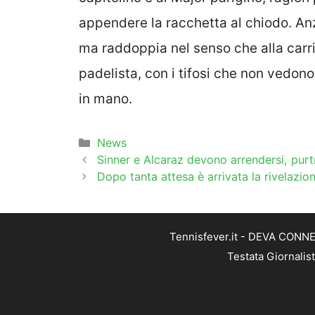
appendere la racchetta al chiodo. An
ma raddoppia nel senso che alla carri
padelista, con i tifosi che non vedono
in mano.
Categorie
News
Sinner e Alcaraz devono arrendersi, purt
Dopo tanta attesa è arrivata la rivelazion
Tennisfever.it - DEVA CONNEC
Testata Giornalis