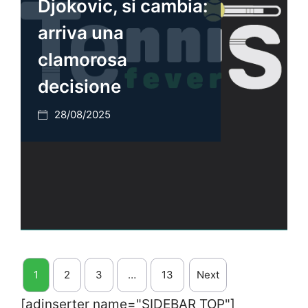
Djokovic, si cambia:
arriva una
clamorosa
decisione
28/08/2025
1
2
3
…
13
Next
[adinserter name="SIDEBAR TOP"]