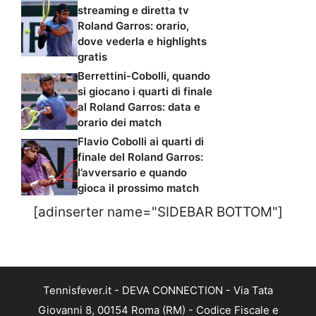
streaming e diretta tv
Roland Garros: orario,
dove vederla e highlights
gratis
Berrettini-Cobolli, quando
si giocano i quarti di finale
al Roland Garros: data e
orario dei match
Flavio Cobolli ai quarti di
finale del Roland Garros:
l’avversario e quando
gioca il prossimo match
[adinserter name="SIDEBAR BOTTOM"]
Tennisfever.it - DEVA CONNECTION - Via Tata
Giovanni 8, 00154 Roma (RM) - Codice Fiscale e