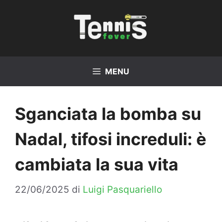
Vai
al
contenuto
MENU
Sganciata la bomba su
Nadal, tifosi increduli: è
cambiata la sua vita
22/06/2025
di
Luigi Pasquariello