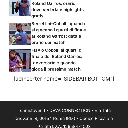
Roland Garros: orario,
dove vederla e highlights
gratis
Berrettini-Cobolli, quando
si giocano i quarti di finale
al Roland Garros: data e
orario dei match
Flavio Cobolli ai quarti di
finale del Roland Garros:
l’avversario e quando
gioca il prossimo match
[adinserter name="SIDEBAR BOTTOM"]
Tennisfever.it - DEVA CONNECTION - Via Tata
Giovanni 8, 00154 Roma (RM) - Codice Fiscale e
Partita I.V.A. 12658471003