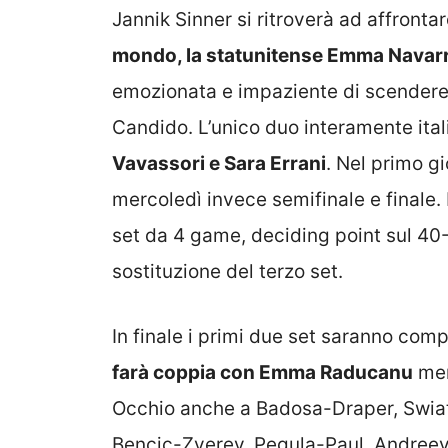
Jannik Sinner si ritroverà ad affront
mondo, la statunitense Emma Navar
emozionata e impaziente di scendere
Candido. L’unico duo interamente ita
Vavassori e Sara Errani
. Nel primo gi
mercoledì invece semifinale e finale. 
set da 4 game, deciding point sul 40-
sostituzione del terzo set.
In finale i primi due set saranno com
farà coppia con Emma Raducanu
men
Occhio anche a Badosa-Draper, Swia
Bencic-Zverev, Pegula-Paul, Andree