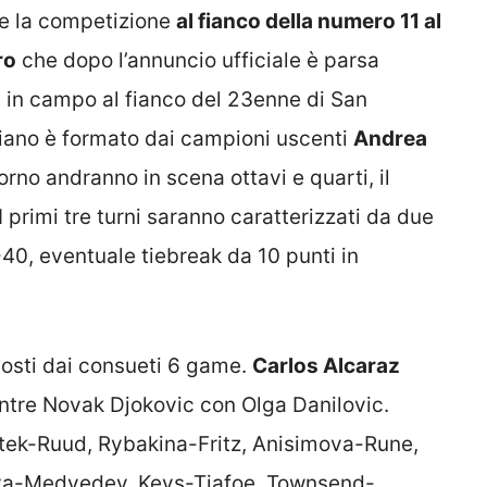
are la competizione
al fianco della numero 11 al
ro
che dopo l’annuncio ufficiale è parsa
 in campo al fianco del 23enne di San
liano è formato dai campioni uscenti
Andrea
orno andranno in scena ottavi e quarti, il
I primi tre turni saranno caratterizzati da due
40, eventuale tiebreak da 10 punti in
posti dai consueti 6 game.
Carlos Alcaraz
tre Novak Djokovic con Olga Danilovic.
tek-Ruud, Rybakina-Fritz, Anisimova-Rune,
va-Medvedev, Keys-Tiafoe, Townsend-