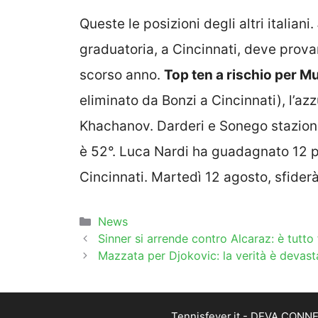
Queste le posizioni degli altri italiani.
graduatoria, a Cincinnati, deve provar
scorso anno.
Top ten a rischio per Mu
eliminato da Bonzi a Cincinnati), l’a
Khachanov. Darderi e Sonego staziona
è 52°. Luca Nardi ha guadagnato 12 pos
Cincinnati. Martedì 12 agosto, sfiderà
Categorie
News
Sinner si arrende contro Alcaraz: è tutto 
Mazzata per Djokovic: la verità è devast
Tennisfever.it - DEVA CONNEC