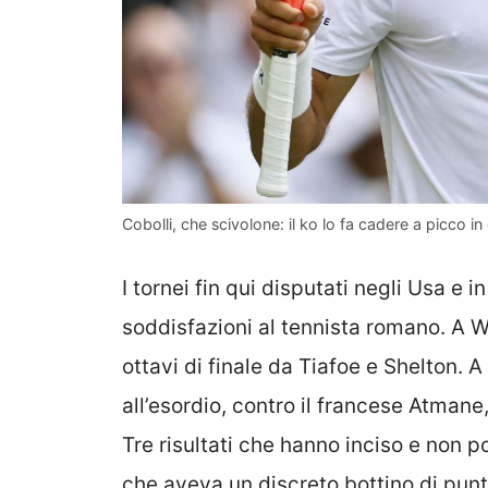
Cobolli, che scivolone: il ko lo fa cadere a picco in
I tornei fin qui disputati negli Usa e
soddisfazioni al tennista romano. A W
ottavi di finale da Tiafoe e Shelton. A
all’esordio, contro il francese Atman
Tre risultati che hanno inciso e non p
che aveva un discreto bottino di pun