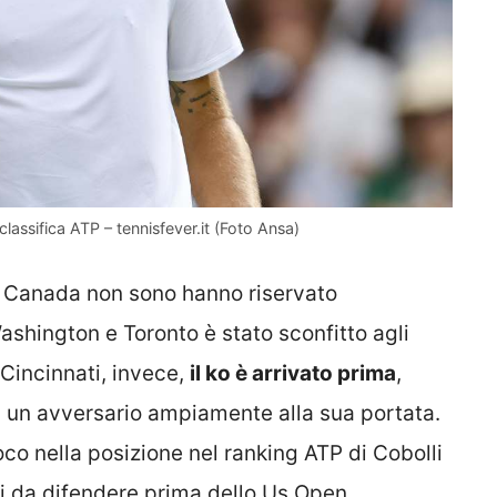
 classifica ATP – tennisfever.it (Foto Ansa)
 in Canada non sono hanno riservato
ashington e Toronto è stato sconfitto agli
 Cincinnati, invece,
il ko è arrivato prima
,
e, un avversario ampiamente alla sua portata.
oco nella posizione nel ranking ATP di Cobolli
ti da difendere prima dello Us Open.