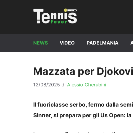
Vai
al
contenuto
NEWS
VIDEO
PADELMANIA
Mazzata per Djokovic
12/08/2025
di
Alessio Cherubini
Il fuoriclasse serbo, fermo dalla se
Sinner, si prepara per gli Us Open: l