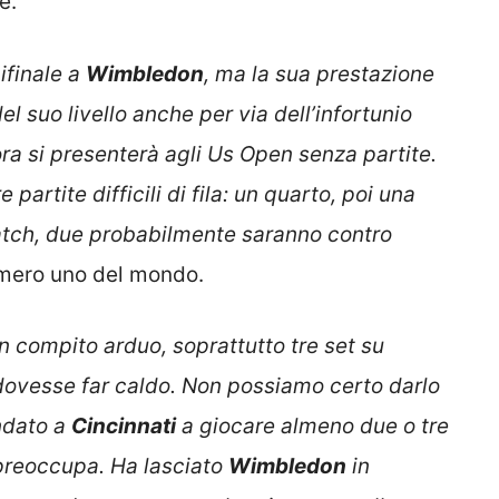
e.
ifinale a
Wimbledon
, ma la sua prestazione
el suo livello anche per via dell’infortunio
ora si presenterà agli Us Open senza partite.
artite difficili di fila: un quarto, poi una
match, due probabilmente saranno contro
numero uno del mondo.
n compito arduo, soprattutto tre set su
ovesse far caldo. Non possiamo certo darlo
ndato a
Cincinnati
a giocare almeno due o tre
preoccupa. Ha lasciato
Wimbledon
in