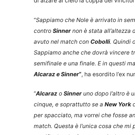
di alzare al cielo la coppa del vincitor
“
Sappiamo che Nole è arrivato in sem
contro
Sinner
non è stata all’altezza d
avuto nel match con
Cobolli
. Quindi 
Sappiamo anche che dovrà vincere tre p
semifinale e una finale. E in questi 
Alcaraz e Sinner
“
, ha esordito l’ex 
“
Alcaraz
o
Sinner
uno dopo l’altro è u
cinque, e soprattutto se a
New York
d
per spacciato, ma vorrei che fosse a
match. Questa è l’unica cosa che mi 