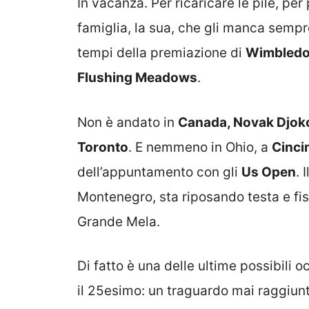
In vacanza. Per ricaricare le pile, pe
famiglia, la sua, che gli manca sempre
tempi della premiazione di
Wimbled
Flushing Meadows
.
Non è andato in
Canada, Novak Djok
Toronto
. E nemmeno in Ohio, a
Cinci
dell’appuntamento con gli
Us Open
. 
Montenegro, sta riposando testa e fisi
Grande Mela.
Di fatto è una delle ultime possibili 
il 25esimo: un traguardo mai raggiun