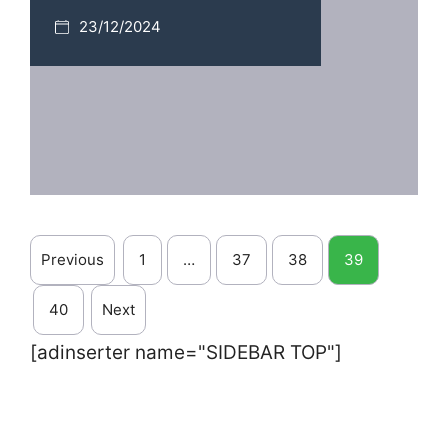
23/12/2024
Previous
1
…
37
38
39
40
Next
[adinserter name="SIDEBAR TOP"]