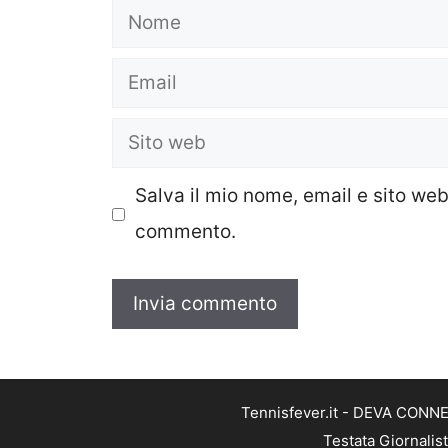
Nome
Email
Sito
web
Salva il mio nome, email e sito we
commento.
Tennisfever.it - DEVA CONNEC
Testata Giornalis