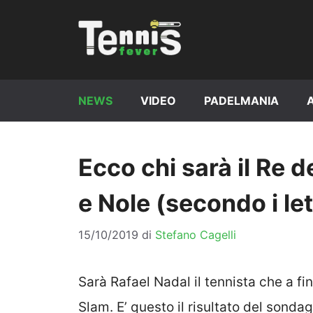
Vai
al
contenuto
NEWS
VIDEO
PADELMANIA
Ecco chi sarà il Re d
e Nole (secondo i let
15/10/2019
di
Stefano Cagelli
Sarà Rafael Nadal il tennista che a fin
Slam. E’ questo il risultato del sond