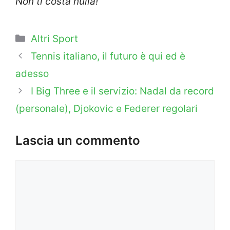
Non ti costa nulla!
Categorie
Altri Sport
Tennis italiano, il futuro è qui ed è
adesso
I Big Three e il servizio: Nadal da record
(personale), Djokovic e Federer regolari
Lascia un commento
Commento