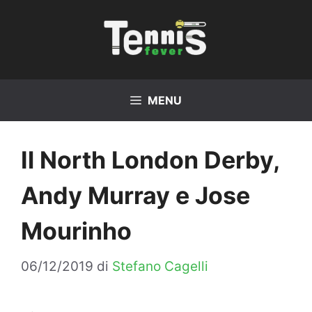
Vai
al
contenuto
MENU
Il North London Derby,
Andy Murray e Jose
Mourinho
06/12/2019
di
Stefano Cagelli