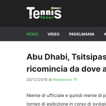
Vai
al
contenuto
NEWS
VIDEO
PADELMANIA
Abu Dhabi, Tsitsipa
ricomincia da dove a
20/12/2019
di
Redazione TF
Niente di ufficiale e quindi niente d
torneo di esibizione in corso di svol