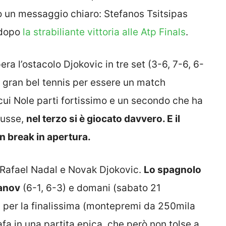
o un messaggio chiaro: Stefanos Tsitsipas
 dopo
la strabiliante vittoria alle Atp Finals
.
era l’ostacolo Djokovic in tre set (3-6, 7-6, 6-
un gran bel tennis per essere un match
cui Nole parti fortissimo e un secondo che ha
russe,
nel terzo si è giocato davvero. E il
n break in apertura.
a Rafael Nadal e Novak Djokovic.
Lo spagnolo
anov
(6-1, 6-3) e domani (sabato 21
6 per la finalissima (montepremi da 250mila
fa in una partita epica, che però non tolse a