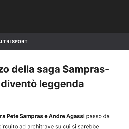
ALTRI SPORT
zzo della saga Sampras-
 diventò leggenda
à tra Pete Sampras e Andre Agassi
passò da
circuito ad architrave su cui si sarebbe