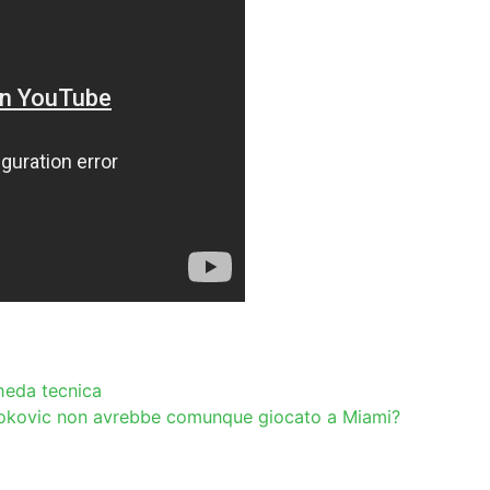
heda tecnica
Djokovic non avrebbe comunque giocato a Miami?