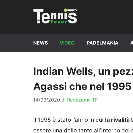
Vai
al
contenuto
NEWS
VIDEO
PADELMANIA
Indian Wells, un pe
Agassi che nel 1995
14/03/2020
di
Redazione TF
Il 1995 è stato l’anno in cui
la rivalit
essere una delle tante all’interno del 