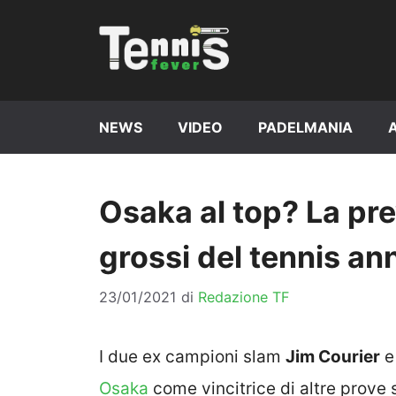
Vai
al
contenuto
NEWS
VIDEO
PADELMANIA
Osaka al top? La pre
grossi del tennis ann
23/01/2021
di
Redazione TF
I due ex campioni slam
Jim Courier
Osaka
come vincitrice di altre prove 