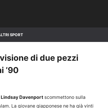
ALTRI SPORT
visione di due pezzi
i ’90
e
Lindsay Davenport
scommettono sulla
slam. La giovane giapponese ne ha già vinti