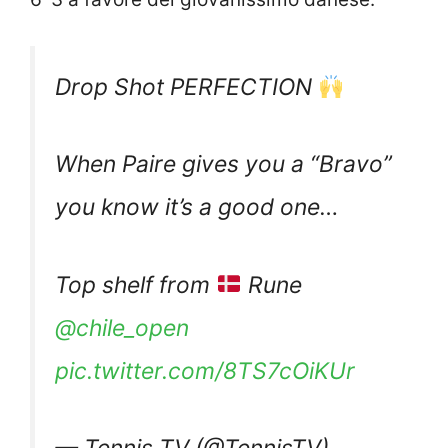
Drop Shot PERFECTION
When Paire gives you a “Bravo”
you know it’s a good one…
Top shelf from
Rune
@chile_open
pic.twitter.com/8TS7cOiKUr
— Tennis TV (@TennisTV)