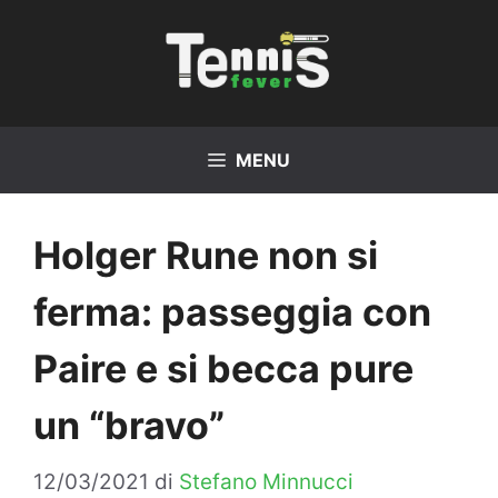
Vai
al
contenuto
MENU
Holger Rune non si
ferma: passeggia con
Paire e si becca pure
un “bravo”
12/03/2021
di
Stefano Minnucci