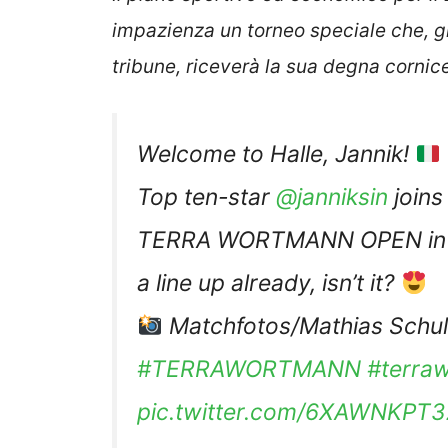
impazienza un torneo speciale che, gra
tribune, riceverà la sua degna cornic
Welcome to Halle, Jannik!
Top ten-star
@janniksin
joins
TERRA WORTMANN OPEN in 2
a line up already, isn’t it?
Matchfotos/Mathias Schu
#TERRAWORTMANN
#terra
pic.twitter.com/6XAWNKPT3