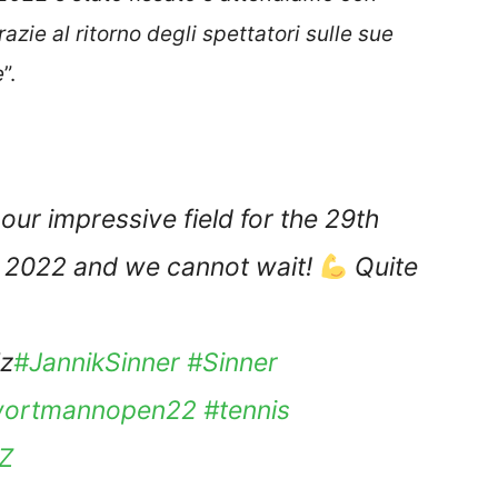
zie al ritorno degli spettatori sulle sue
e
”.
 our impressive field for the 29th
022 and we cannot wait!
Quite
lz
#JannikSinner
#Sinner
wortmannopen22
#tennis
Z