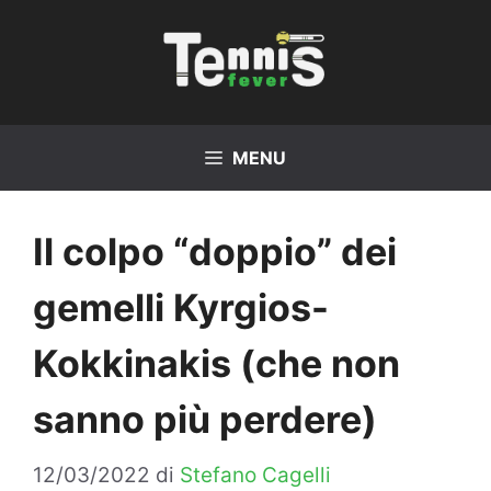
Vai
al
contenuto
MENU
Il colpo “doppio” dei
gemelli Kyrgios-
Kokkinakis (che non
sanno più perdere)
12/03/2022
di
Stefano Cagelli