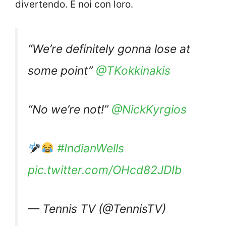
divertendo. E noi con loro.
“We’re definitely gonna lose at
some point”
@TKokkinakis
“No we’re not!”
@NickKyrgios
#IndianWells
pic.twitter.com/OHcd82JDIb
— Tennis TV (@TennisTV)