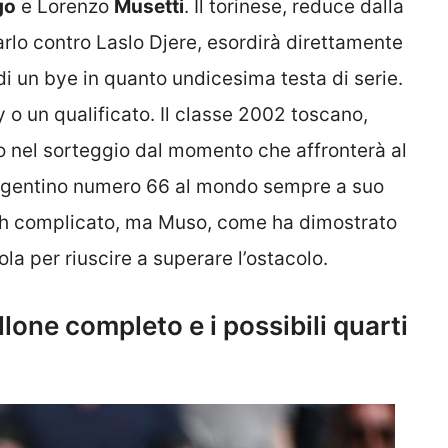
go
e Lorenzo
Musetti
. Il torinese, reduce dalla
rlo contro Laslo Djere, esordirà direttamente
di un bye in quanto undicesima testa di serie.
o un qualificato. Il classe 2002 toscano,
o nel sorteggio dal momento che affronterà al
 argentino numero 66 al mondo sempre a suo
tch complicato, ma Muso, come ha dimostrato
gola per riuscire a superare l’ostacolo.
lone completo e i possibili quarti