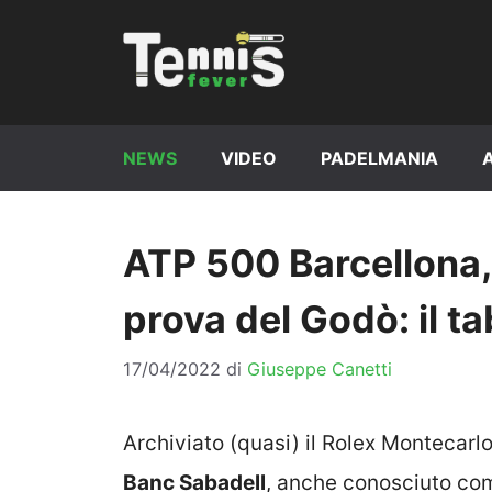
Vai
al
contenuto
NEWS
VIDEO
PADELMANIA
ATP 500 Barcellona,
prova del Godò: il t
17/04/2022
di
Giuseppe Canetti
Archiviato (quasi) il Rolex Montecarl
Banc Sabadell
, anche conosciuto com