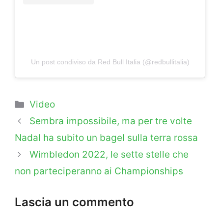
Un post condiviso da Red Bull Italia (@redbullitalia)
Categorie
Video
Sembra impossibile, ma per tre volte
Nadal ha subito un bagel sulla terra rossa
Wimbledon 2022, le sette stelle che
non parteciperanno ai Championships
Lascia un commento