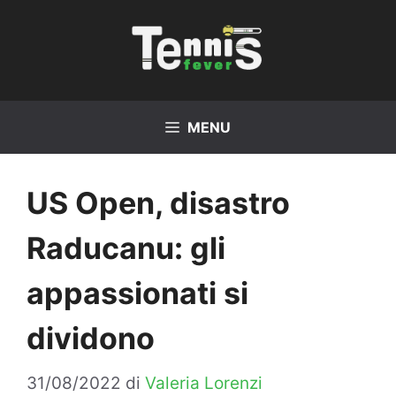
Vai
al
contenuto
MENU
US Open, disastro
Raducanu: gli
appassionati si
dividono
31/08/2022
di
Valeria Lorenzi