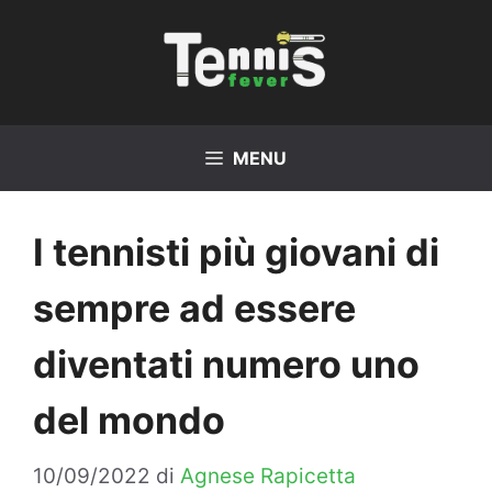
Vai
al
contenuto
MENU
I tennisti più giovani di
sempre ad essere
diventati numero uno
del mondo
10/09/2022
di
Agnese Rapicetta