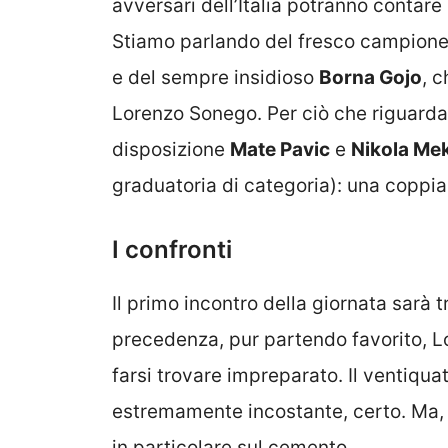
avversari dell’Italia potranno contare 
Stiamo parlando del fresco campione
e del sempre insidioso
Borna Gojo
, 
Lorenzo Sonego. Per ciò che riguarda 
disposizione
Mate Pavic
e
Nikola Mek
graduatoria di categoria): una coppia
I confronti
Il primo incontro della giornata sarà t
precedenza, pur partendo favorito, L
farsi trovare impreparato. Il ventiqua
estremamente incostante, certo. Ma, se
in particolare sul cemento.