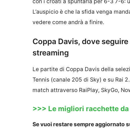
con i croati a spuntarla per 6-3 7-6: 
L’auspicio è che la sfida venga mandat
vedere come andrà a finire.
Coppa Davis, dove seguire le
streaming
Le partite di Coppa Davis della selez
Tennis (canale 205 di Sky) e su Rai 2.
match attraverso RaiPlay, SkyGo, No
>>> Le migliori racchette da
Se vuoi restare sempre aggiornato su