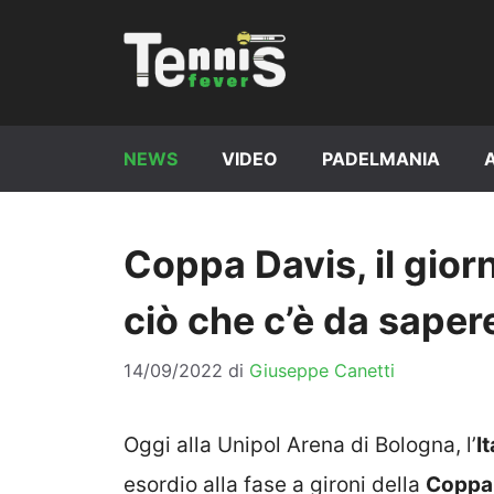
Vai
al
contenuto
NEWS
VIDEO
PADELMANIA
Coppa Davis, il giorn
ciò che c’è da saper
14/09/2022
di
Giuseppe Canetti
Oggi alla Unipol Arena di Bologna, l’
It
esordio alla fase a gironi della
Coppa