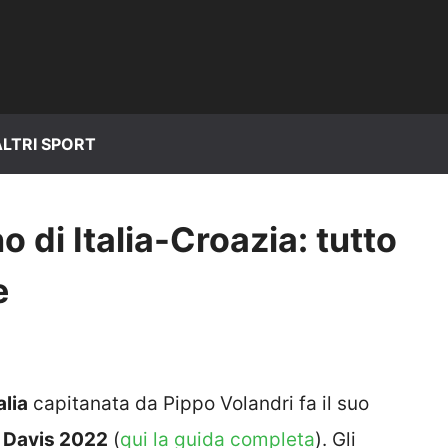
ALTRI SPORT
o di Italia-Croazia: tutto
e
alia
capitanata da Pippo Volandri fa il suo
 Davis 2022
(
qui la guida completa
). Gli