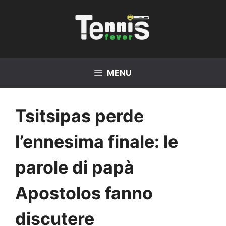
Vai
al
contenuto
MENU
Tsitsipas perde
l’ennesima finale: le
parole di papà
Apostolos fanno
discutere