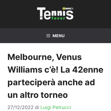
Vai
al
contenuto
MENU
Melbourne, Venus
Williams c’è! La 42enne
parteciperà anche ad
un altro torneo
27/12/2022
di
Luigi Petrucci