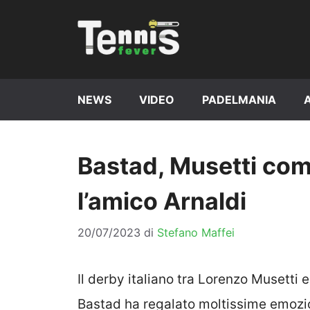
Vai
al
contenuto
NEWS
VIDEO
PADELMANIA
Bastad, Musetti com
l’amico Arnaldi
20/07/2023
di
Stefano Maffei
Il derby italiano tra Lorenzo Musetti 
Bastad ha regalato moltissime emozion