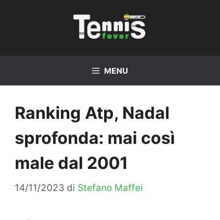
Vai
al
contenuto
MENU
Ranking Atp, Nadal
sprofonda: mai così
male dal 2001
14/11/2023
di
Stefano Maffei