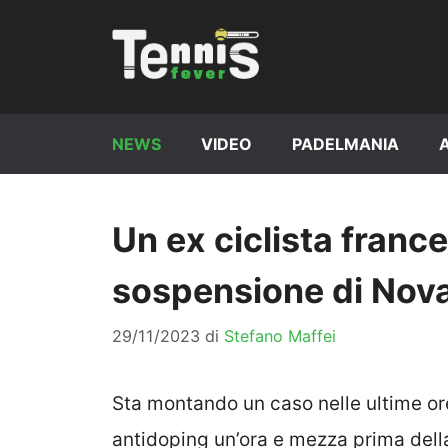
Vai
al
contenuto
NEWS
VIDEO
PADELMANIA
Un ex ciclista france
sospensione di Nov
29/11/2023
di
Stefano Maffei
Sta montando un caso nelle ultime ore 
antidoping un’ora e mezza prima dell