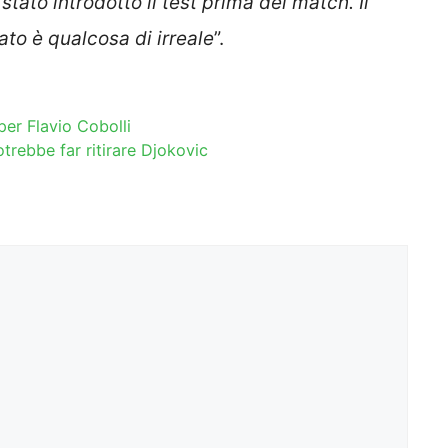
tato introdotto il test prima dei match. Il
ato è qualcosa di irreale
”.
per Flavio Cobolli
trebbe far ritirare Djokovic