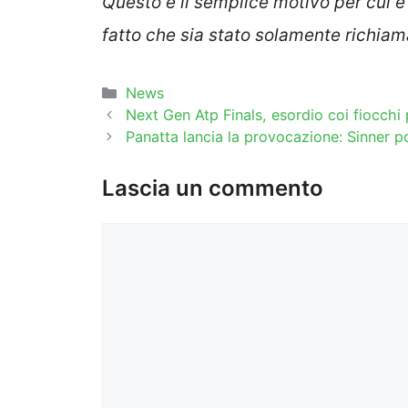
Questo è il semplice motivo per cui è s
fatto che sia stato solamente richiam
Categorie
News
Next Gen Atp Finals, esordio coi fiocchi 
Panatta lancia la provocazione: Sinner po
Lascia un commento
Commento