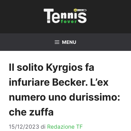
Vai
al
contenuto
MENU
Il solito Kyrgios fa
infuriare Becker. L’ex
numero uno durissimo:
che zuffa
15/12/2023
di
Redazione TF