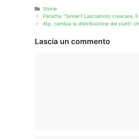
Categorie
Storie
Panatta: “Sinner? Lasciamolo crescere. Il te
Atp, cambia la distribuzione dei punti: c
Lascia un commento
Commento