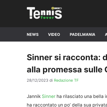
Vai
al
contenuto
NEWS
VIDEO
PADELMANIA
Sinner si racconta: d
alla promessa sulle 
28/12/2023
di
Redazione TF
Jannik
Sinner
ha rilasciato una bella i
ha raccontato un po’ della sua privata