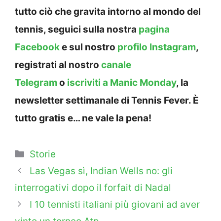
tutto ciò che gravita intorno al mondo del
tennis, seguici sulla nostra
pagina
Facebook
e sul nostro
profilo Instagram
,
registrati al nostro
canale
Telegram
o
iscriviti a Manic Monday
, la
newsletter settimanale di Tennis Fever. È
tutto gratis e… ne vale la pena!
Categorie
Storie
Las Vegas sì, Indian Wells no: gli
interrogativi dopo il forfait di Nadal
I 10 tennisti italiani più giovani ad aver