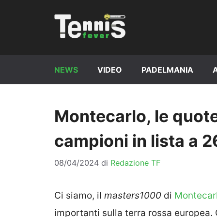
Vai
al
contenuto
NEWS
VIDEO
PADELMANIA
Montecarlo, le quote
campioni in lista a 2
08/04/2024
di
Redazione TF
Ci siamo, il
masters1000
di
Montecar
importanti sulla terra rossa europea. 