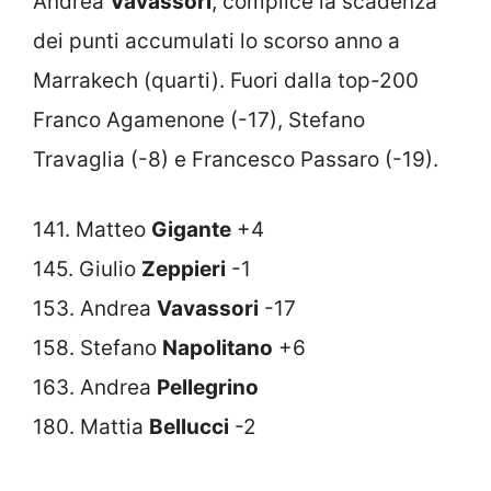
Andrea
Vavassori
, complice la scadenza
dei punti accumulati lo scorso anno a
Marrakech (quarti). Fuori dalla top-200
Franco Agamenone (-17), Stefano
Travaglia (-8) e Francesco Passaro (-19).
141. Matteo
Gigante
+4
145. Giulio
Zeppieri
-1
153. Andrea
Vavassori
-17
158. Stefano
Napolitano
+6
163. Andrea
Pellegrino
180. Mattia
Bellucci
-2