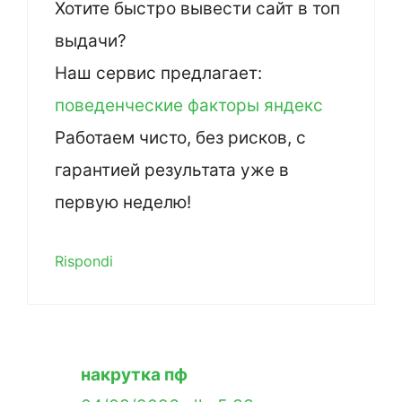
Хотите быстро вывести сайт в топ
выдачи?
Наш сервис предлагает:
поведенческие факторы яндекс
Работаем чисто, без рисков, с
гарантией результата уже в
первую неделю!
Rispondi
накрутка пф