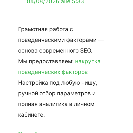
04/08/2026 alle 5:33
Грамотная работа с
поведенческими факторами —
основа современного SEO.
Мы предоставляем:
накрутка
поведенческих факторов
Настройка под любую нишу,
ручной отбор параметров и
полная аналитика в личном
кабинете.