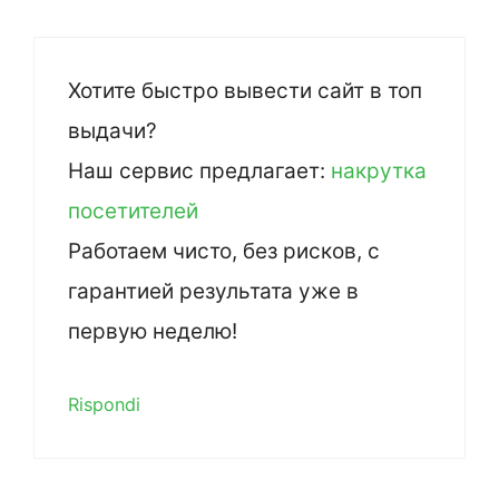
Хотите быстро вывести сайт в топ
выдачи?
Наш сервис предлагает:
накрутка
посетителей
Работаем чисто, без рисков, с
гарантией результата уже в
первую неделю!
Rispondi