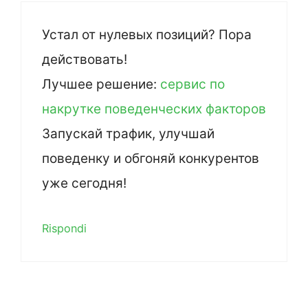
Устал от нулевых позиций? Пора
действовать!
Лучшее решение:
сервис по
накрутке поведенческих факторов
Запускай трафик, улучшай
поведенку и обгоняй конкурентов
уже сегодня!
Rispondi