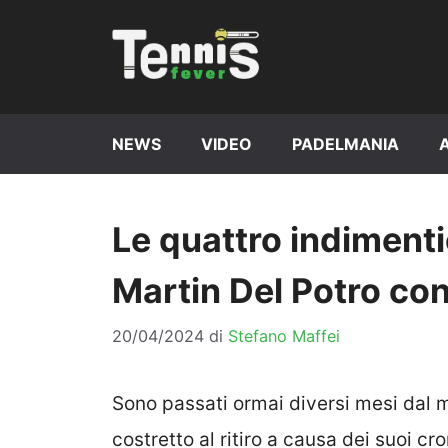
Vai
al
contenuto
NEWS
VIDEO
PADELMANIA
Le quattro indimenti
Martin Del Potro con
20/04/2024
di
Stefano Maffei
Sono passati ormai diversi mesi dal 
costretto al ritiro a causa dei suoi c