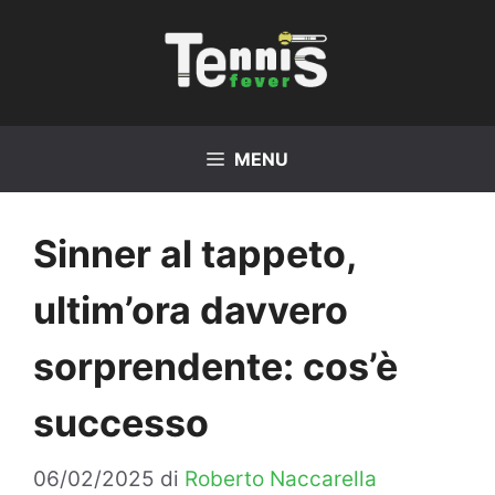
Vai
al
contenuto
MENU
Sinner al tappeto,
ultim’ora davvero
sorprendente: cos’è
successo
06/02/2025
di
Roberto Naccarella