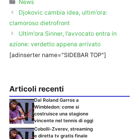
Categorie
News
Djokovic cambia idea, ultim’ora:
clamoroso dietrofront
Ultim’ora Sinner, l’avvocato entra in
azione: verdetto appena arrivato
[adinserter name="SIDEBAR TOP"]
Articoli recenti
Dal Roland Garros a
Wimbledon: come si
costruisce una stagione
vincente nel tennis di oggi
Cobolli-Zverev, streaming
e diretta tv gratis finale