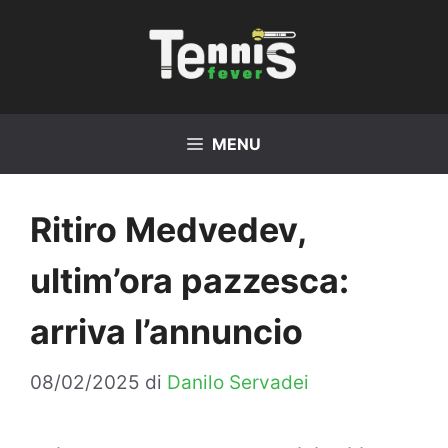
Vai
al
contenuto
MENU
Ritiro Medvedev,
ultim’ora pazzesca:
arriva l’annuncio
08/02/2025
di
Danilo Servadei